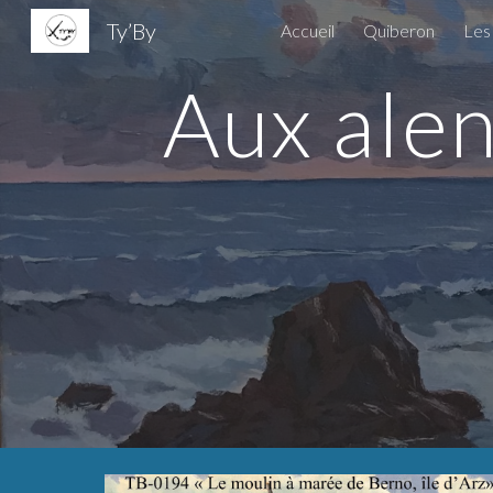
Ty’By
Accueil
Quiberon
Les 
Sk
Aux alen