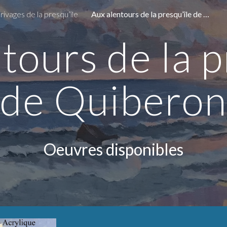
rivages de la presqu’île
Aux alentours de la presqu’île de Quiberon
ip to main content
Skip to navigat
tours de la p
de Quibero
Oeuvres disponibles