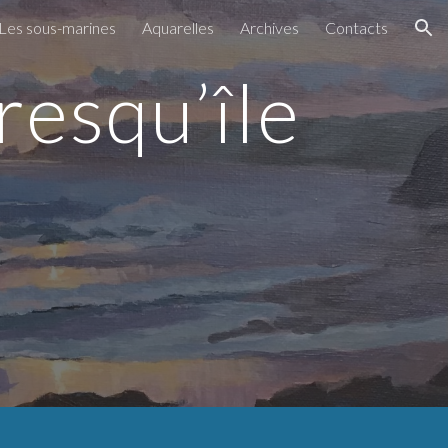
Les sous-marines
Aquarelles
Archives
Contacts
ion
resqu’île
n