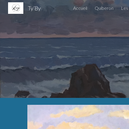
Ty’By
Accueil
Quiberon
Les 
Sk